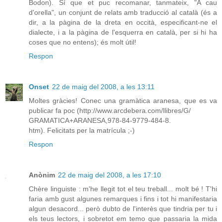
Bodon). Sí que et puc recomanar, tanmateix, "A cau
d'orella", un conjunt de relats amb traducció al català (és a
dir, a la pàgina de la dreta en occità, especificant-ne el
dialecte, i a la pàgina de l'esquerra en català, per si hi ha
coses que no entens); és molt útil!
Respon
Onset
22 de maig del 2008, a les 13:11
Moltes gràcies! Conec una gramàtica aranesa, que es va
publicar fa poc (http://www.arcdebera.com/llibres/G/
GRAMATICA+ARANESA,978-84-9779-484-8.
htm). Felicitats per la matrícula ;-)
Respon
Anònim
22 de maig del 2008, a les 17:10
Chère linguiste : m'he llegit tot el teu treball... molt bé ! T'hi
faria amb gust algunes remarques i fins i tot hi manifestaria
algun desacord... però dubto de l'interès que tindria per tu i
els teus lectors, i sobretot em temo que passaria la mida