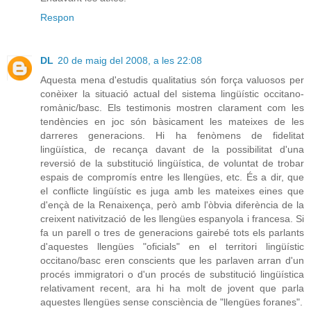
Respon
DL
20 de maig del 2008, a les 22:08
Aquesta mena d'estudis qualitatius són força valuosos per
conèixer la situació actual del sistema lingüístic occitano-
romànic/basc. Els testimonis mostren clarament com les
tendències en joc són bàsicament les mateixes de les
darreres generacions. Hi ha fenòmens de fidelitat
lingüística, de recança davant de la possibilitat d'una
reversió de la substitució lingüística, de voluntat de trobar
espais de compromís entre les llengües, etc. És a dir, que
el conflicte lingüístic es juga amb les mateixes eines que
d'ençà de la Renaixença, però amb l'òbvia diferència de la
creixent nativització de les llengües espanyola i francesa. Si
fa un parell o tres de generacions gairebé tots els parlants
d'aquestes llengües "oficials" en el territori lingüístic
occitano/basc eren conscients que les parlaven arran d'un
procés immigratori o d'un procés de substitució lingüística
relativament recent, ara hi ha molt de jovent que parla
aquestes llengües sense consciència de "llengües foranes".