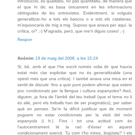
introducció, és qualitatiu, no pas quantitatiu, de manera que
el que hi dic es basa únicament en les informacions
obtingudes de les entrevistes. Evidentment, si volgués
generalitzar-ho a tots els bascos o a tots els catalanas,
m'equivocaria de mig a mig. Suposo que anava per aquí, la
crítica, oi? ;-) M'agrada, però, que me'n diguis coses! ;-)
Respon
Anònim
19 de maig del 2008, a les 15:24
Sí, bé, amb el que t'he escrit només volia dir que hauria
estat més clar explicitar que no és generalitzable (una
opinió més que una crítica). I també anava una mica en el
sentit de discutir: fins a quin punt podem afirmar que estem
poc condicionats per la llengua i cultura espanyoles? Això,
diguem, ja fora de l'àmbit del teu treball (que el tema no li
és aliè, però els treballs han de ser pragmàtics), per saber
què en penses. Se'm fa difícil justificar que de moment
puguem no estar condicionats per la visió del món
espanyola (i fr.). Fins i tot una actitud com és
l'autocentrament té la raó d'ésser en aquest
condicionament exercit. Tu com t'ho mires, lingüista? I els