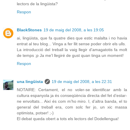
lectors de la lingüista?
Respon
BlackStones
19 de maig del 2008, a les 19:05
ai, lingüista, que fa quatre dies que estic malalta i no havia
entrat al teu blog... Vinga a fer llit sense poder obrir els ulls.
La introducció del treball la vaig llegir d'amagatotis fa molt
de temps ;p Ja me'l llegiré de gust quan tinga un moment!
Respon
una lingüista
19 de maig del 2008, a les 22:31
NOTAIRE: Certament, el no voler-se identificar amb la
cultura espanyola ja és conseqüència directa del fet d’estar-
ne envoltats... Així és com m’ho miro. I, d’altra banda, el to
general del treball era, com solc fer jo, un xic massa
optimista, potser! ;-)
El debat queda obert a tots els lectors del Dodellengua!