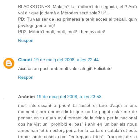
BLACKSTONES: Malalta? Ui, millora’t de seguida, eh? Això
vol dir que jo demà a Mètodes seré sola? Uf...
PD: Tu vas ser de les primeres a tenir accés al treball, quin
privilegi (per a mi)!
PD2: Millora’t molt, molt, molt! I ben aviadet!
Respon
Claudi
19 de maig del 2008, a les 22:44
Això és un post amb molt valor afegit! Felicitats!
Respon
Anònim
19 de maig del 2008, a les 23:53
molt interessant a priori! El tastet el faré d'aquí a uns
moments, ara només dir-te que no he pogut estar-me de
pensar en tu quan avui tornant de la feina per la nacional
dos he vist un "prohibid el pas" i ahir en un bar els nous
amos han fet un esforç per a fer la carta en català i et pots
trobar amb coses com "entrepans fríos", "racions de la