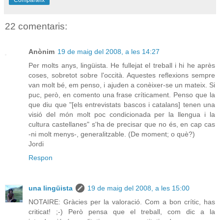
Comparteix
22 comentaris:
Anònim
19 de maig del 2008, a les 14:27
Per molts anys, lingüista. He fullejat el treball i hi he après
coses, sobretot sobre l'occità. Aquestes reflexions sempre
van molt bé, em penso, i ajuden a conèixer-se un mateix. Si
puc, però, en comento una frase críticament. Penso que la
que diu que "[els entrevistats bascos i catalans] tenen una
visió del món molt poc condicionada per la llengua i la
cultura castellanes" s'ha de precisar que no és, en cap cas
-ni molt menys-, generalitzable. (De moment; o què?)
Jordi
Respon
una lingüista
19 de maig del 2008, a les 15:00
NOTAIRE: Gràcies per la valoració. Com a bon crític, has
criticat! ;-) Però pensa que el treball, com dic a la