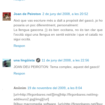
Joan de Peiroton
2 de juny del 2008, a les 20:52
Això que vas escriure més a dalt a propòsit del gascó, jo ho
posaria un poc diferentment, personalment:
La llengua gascona ;)) és ben occitana, no és tan clar que
l'occità sigui una llengua en sentit estricte i que el català no
sigui occità.
Respon
una lingüista
11 de juny del 2008, a les 22:56
JOAN DEU PEIROTON: Tema complex, aquest del gascó!
Respon
Anònim
19 de novembre del 2009, a les 8:04
[url=http://firgonbares.net/][img]http://firgonbares.net/img-
add/euro2.jpg[/img][/url]
[b]buy macromedia software, [url=http://firgonbares.net/]buy