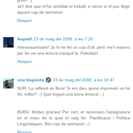
prou? ;)
Ja't diré que m'ha semblat el treball, a veure si el puc llegir
aquest cap de setmana!
Respon
lespiell
23 de maig del 2008, a les 7:20
Interessantíssim! Ja hi he fet un cop d'ull, però me'l reservo
per fer-ne una lectura tranquil·la. Felicitats!
Respon
una lingüista
23 de maig del 2008, a les 10:47
NÚR: La reflexió és lliure! Si em dieu quina impressió us ha
fet, millor!! ;-) Que tinguis una bona lectura! ;-)
BURG: Moltes gràcies! Per cert, et recomano l'assignatura
en el marc de la qual el vaig fer: Planificació i Política
Lingüístiques. Bon cap de setmana! ;-)
Respon