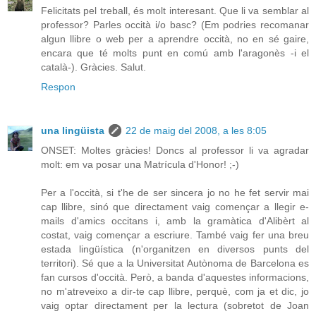
Felicitats pel treball, és molt interesant. Que li va semblar al
professor? Parles occità i/o basc? (Em podries recomanar
algun llibre o web per a aprendre occità, no en sé gaire,
encara que té molts punt en comú amb l'aragonès -i el
català-). Gràcies. Salut.
Respon
una lingüista
22 de maig del 2008, a les 8:05
ONSET: Moltes gràcies! Doncs al professor li va agradar
molt: em va posar una Matrícula d'Honor! ;-)
Per a l'occità, si t'he de ser sincera jo no he fet servir mai
cap llibre, sinó que directament vaig començar a llegir e-
mails d'amics occitans i, amb la gramàtica d'Alibèrt al
costat, vaig començar a escriure. També vaig fer una breu
estada lingüística (n'organitzen en diversos punts del
territori). Sé que a la Universitat Autònoma de Barcelona es
fan cursos d'occità. Però, a banda d'aquestes informacions,
no m'atreveixo a dir-te cap llibre, perquè, com ja et dic, jo
vaig optar directament per la lectura (sobretot de Joan