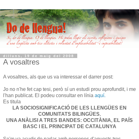
dilluns, 19 de maig del 2008
A vosaltres
A vosaltres, als que us va interessar el darrer post:
Jo no n'he fet cap tesi, però sí un estudi prou aprofundit, i me
l'han publicat. El podeu consultar en línia
aquí.
Es titula
LA
SOCIOSIGNIFICACIÓ
DE LES LLENGÜES
EN
COMUNITATS BILINGÜES.
UNA ANÀLISI A TRES BANDES: OCCITÀNIA, EL PAÍS
BASC I EL PRINCIPAT DE CATALUNYA
Se'm va acudir de parlar amb persones d'aquests tres