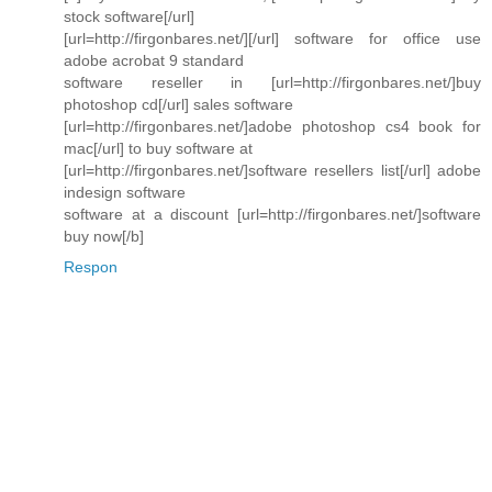
stock software[/url]
[url=http://firgonbares.net/][/url] software for office use
adobe acrobat 9 standard
software reseller in [url=http://firgonbares.net/]buy
photoshop cd[/url] sales software
[url=http://firgonbares.net/]adobe photoshop cs4 book for
mac[/url] to buy software at
[url=http://firgonbares.net/]software resellers list[/url] adobe
indesign software
software at a discount [url=http://firgonbares.net/]software
buy now[/b]
Respon