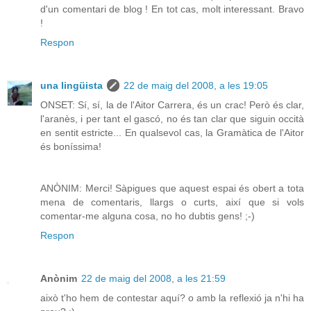
d'un comentari de blog ! En tot cas, molt interessant. Bravo
!
Respon
una lingüista
22 de maig del 2008, a les 19:05
ONSET: Sí, sí, la de l'Aitor Carrera, és un crac! Però és clar,
l'aranès, i per tant el gascó, no és tan clar que siguin occità
en sentit estricte... En qualsevol cas, la Gramàtica de l'Aitor
és boníssima!
ANÒNIM: Merci! Sàpigues que aquest espai és obert a tota
mena de comentaris, llargs o curts, així que si vols
comentar-me alguna cosa, no ho dubtis gens! ;-)
Respon
Anònim
22 de maig del 2008, a les 21:59
això t'ho hem de contestar aquí? o amb la reflexió ja n'hi ha