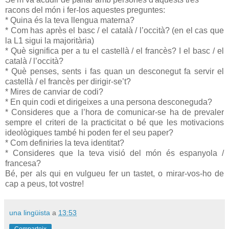
racons del món i fer-los aquestes preguntes:
* Quina és la teva llengua materna?
* Com has après el basc / el català / l’occità? (en el cas que
la L1 sigui la majoritària)
* Què significa per a tu el castellà / el francès? I el basc / el
català / l’occità?
* Què penses, sents i fas quan un desconegut fa servir el
castellà / el francès per dirigir-se’t?
* Mires de canviar de codi?
* En quin codi et dirigeixes a una persona desconeguda?
* Consideres que a l’hora de comunicar-se ha de prevaler
sempre el criteri de la
practicitat
o bé que les motivacions
ideològiques també hi poden fer el seu paper?
* Com definiries la teva identitat?
* Consideres que la teva visió del món és espanyola /
francesa?
Bé, per als qui en vulgueu fer un tastet, o mirar-vos-ho de
cap a peus, tot vostre!
una lingüista
a
13:53