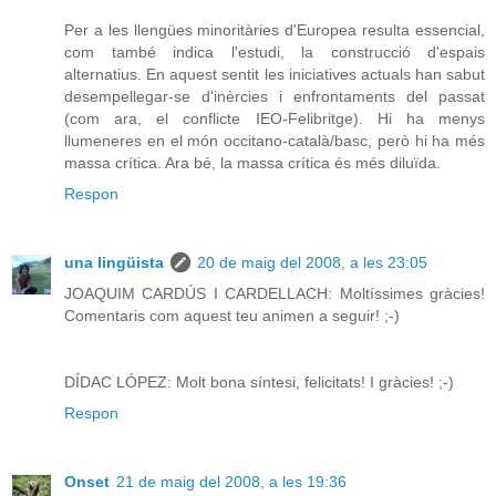
Per a les llengües minoritàries d'Europea resulta essencial,
com també indica l'estudi, la construcció d'espais
alternatius. En aquest sentit les iniciatives actuals han sabut
desempellegar-se d'inèrcies i enfrontaments del passat
(com ara, el conflicte IEO-Felibritge). Hi ha menys
llumeneres en el món occitano-català/basc, però hi ha més
massa crítica. Ara bé, la massa crítica és més diluïda.
Respon
una lingüista
20 de maig del 2008, a les 23:05
JOAQUIM CARDÚS I CARDELLACH: Moltíssimes gràcies!
Comentaris com aquest teu animen a seguir! ;-)
DÍDAC LÓPEZ: Molt bona síntesi, felicitats! I gràcies! ;-)
Respon
Onset
21 de maig del 2008, a les 19:36