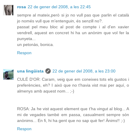
rosa
22 de gener del 2008, a les 22:45
sempre al mateix,però si jo no vull pas que parlin el català
jo només vull que m'entenguin, és senzill no?.
passat pel meu bloc al post de compte i al d'en xavier
vendrell, aquest en concret hi ha un anònim que vol fer la
punyeta...
un petonàs, bonica.
Respon
una lingüista
22 de gener del 2008, a les 23:00
CULÉ D'OR: Caram, veig que em coneixes tots els gustos i
preferències, eh? I això que no t'havia vist mai per aquí, o
almenys amb aquest nom... ;-)
ROSA: Ja he vist aquest element que t'ha vingut al blog... A
mi de vegades també em passa, casualment sempre són
anònims... En fi, hi ha gent que no sap què fer! Ànims!! ;-)
Respon