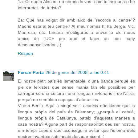
1a: Oi que a Alacant no només hi vas -com tu insinues o he
interpretat- de turista?
2a: Què has volgut dir amb això de "records al centre"?
Madrid està al teu centre? Al meu només hi ha Berga, Vic,
Manresa, etc. Encara m'obligaràs a enviar-te els meus
amics de l'UCE per què et facin un bon bany
desespanyolitzador ;-)
Respon
Ferran Porta
26 de gener del 2008, a les 0:41
El nostre petit país és lamentable, d'una banda perquè és
ple de feixistes que sense mania fan els possibles per
carregar-se una cultura i una llengua mil·lenaris i, de l'altra,
perquè no semblem capaços d'aturar-los.
Visc a Berlin. Aquí a ningú se li acudeix qüestionar que la
llengüa pròpia del país és l'alemany; ¿perquè el català,
llengua pròpia de Catalunya, pateix d'aquesta manera a
casa nostra? Alguna part de responsabilitat deu ser nostra,
em temp. Espero que aconseguim evitar que l'idioma dels
nostres avantpassats acabi desapareixent :(