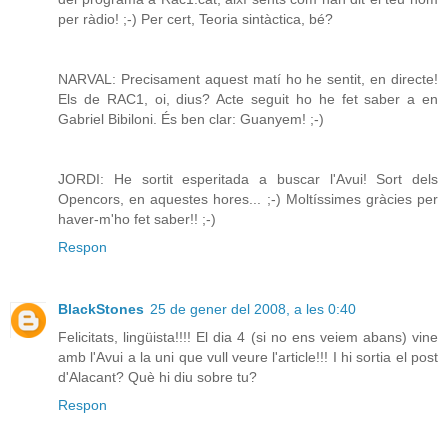
per ràdio! ;-) Per cert, Teoria sintàctica, bé?
NARVAL: Precisament aquest matí ho he sentit, en directe!
Els de RAC1, oi, dius? Acte seguit ho he fet saber a en
Gabriel Bibiloni. És ben clar: Guanyem! ;-)
JORDI: He sortit esperitada a buscar l'Avui! Sort dels
Opencors, en aquestes hores... ;-) Moltíssimes gràcies per
haver-m'ho fet saber!! ;-)
Respon
BlackStones
25 de gener del 2008, a les 0:40
Felicitats, lingüista!!!! El dia 4 (si no ens veiem abans) vine
amb l'Avui a la uni que vull veure l'article!!! I hi sortia el post
d'Alacant? Què hi diu sobre tu?
Respon