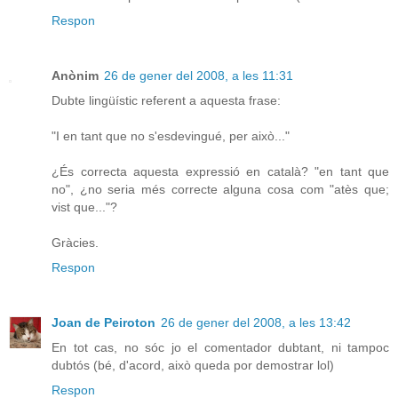
Respon
Anònim
26 de gener del 2008, a les 11:31
Dubte lingüístic referent a aquesta frase:
"I en tant que no s'esdevingué, per això..."
¿És correcta aquesta expressió en català? "en tant que
no", ¿no seria més correcte alguna cosa com "atès que;
vist que..."?
Gràcies.
Respon
Joan de Peiroton
26 de gener del 2008, a les 13:42
En tot cas, no sóc jo el comentador dubtant, ni tampoc
dubtós (bé, d'acord, això queda por demostrar lol)
Respon