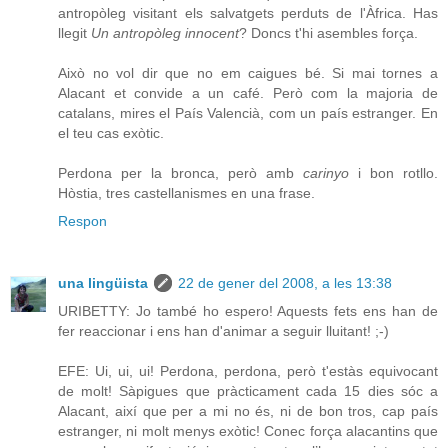
antropòleg visitant els salvatgets perduts de l'Àfrica. Has
llegit
Un antropòleg innocent
? Doncs t'hi asembles força.
Això no vol dir que no em caigues bé. Si mai tornes a
Alacant et convide a un café. Però com la majoria de
catalans, mires el País Valencià, com un país estranger. En
el teu cas exòtic.
Perdona per la bronca, però amb
carinyo
i bon rotllo.
Hòstia, tres castellanismes en una frase.
Respon
una lingüista
22 de gener del 2008, a les 13:38
URIBETTY: Jo també ho espero! Aquests fets ens han de
fer reaccionar i ens han d'animar a seguir lluitant! ;-)
EFE: Ui, ui, ui! Perdona, perdona, però t'estàs equivocant
de molt! Sàpigues que pràcticament cada 15 dies sóc a
Alacant, així que per a mi no és, ni de bon tros, cap país
estranger, ni molt menys exòtic! Conec força alacantins que