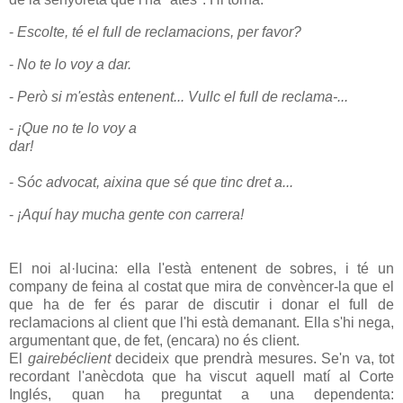
-
Escolte, té el full de reclamacions, per favor?
-
No te lo
voy
a dar.
-
Però si m'estàs entenent...
Vullc
el full de reclama-...
-
¡Que no te lo
voy
a
dar!
pllllllllllllllllllllllllllllllllllllllllllllllllllllllllllllllllllllllllllllllllllllllllllllllllll
llllllllllllllllllllllllllllllllllllllll
- S
óc
advocat,
aixina
que sé que tinc dret a...
-
¡Aquí
hay
mucha
gente
con carrera!
p
lllllllllllllllllllllllllllllllllllllllllllllllllllllllllllllllllllllllllllllllllllllllllllllllllllllllllll
l
El noi al·lucina: ella l'està entenent de sobres, i té un
company de feina al costat que mira de convèncer-la que el
que ha de fer és parar de discutir i donar el full de
reclamacions al client que l'hi està demanant. Ella s'hi nega,
argumentant que, de fet, (encara) no és client.
El
gairebéclient
decideix que prendrà mesures. Se'n va, tot
recordant l'anècdota que ha viscut aquell matí al
Corte
Inglés
, quan ha preguntat a una dependenta: