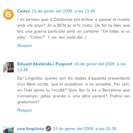
Carles
23 de gener del 2008, a les 21:40
I no penseu que a Catalunya pot arribar a passar el mateix
amb els anys? Jo a BCN ja m'hi trobo. De fet fa dies que
tinc una guerra particular amb un cambrer. "Un tallat, si us
plau". "Cómo?". I, au, així cada dia :)
Respon
Eduard Abelenda i Puigvert
24 de gener del 2008, a les
13:49
Ep! Lingüista, quines son les dades d'aquesta presentació
d'un llibre occità, que hi assistirem si és possible. Per cert,
on l'has après tu l'occità? Quin lloc hi ha a Barcelona que
n'ensenyin, jatsia aranès o una altra variant? Podria ser
gratisment?
Respon
una lingüista
24 de gener del 2008, a les 15:38