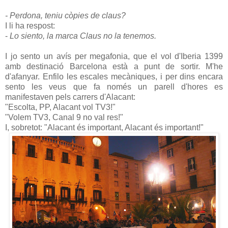
kkkkkkkkkkkkkkkkkkkkkkk -
hhhhh
- Perdona, teniu còpies de claus?
I li ha respost:
-
Lo
siento
, la marca Claus no la
tenemos
.
`p
I jo sento un avís per megafonia, que el vol
d'Iberia
1399
amb destinació Barcelona està a punt de sortir. M'he
d'afanyar. Enfilo les escales mecàniques, i per dins encara
sento les veus que fa només un parell d'hores es
manifestaven pels carrers d'Alacant:
"Escolta, PP, Alacant vol TV3!"
"Volem TV3, Canal 9 no val res!"
I, sobretot: "Alacant és important, Alacant és important!"