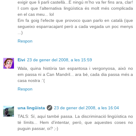
exigir que li parli castellà...E ningú m'ho va fer fins ara, clar!
I com que l'alternativa lingüística és molt més complicada
en el cas meu... lol
Em fa goig l'efecte que provoco quan parlo en català (que
segueixo esparracajant però a cada vegada un poc menys
...)
Respon
Eivi
23 de gener del 2008, a les 15:59
Wala, quina història tan espantosa i vergonyosa, això no
em passa ni a Can Mandril... ara bé, cada dia passa més a
casa nostra :'(
Respon
una lingüista
23 de gener del 2008, a les 16:04
TALS: Sí, aquí també passa. La discriminació lingüística no
té límits... Hem d'intentar, però, que aquestes coses no
puguin passar, oi? ;-)