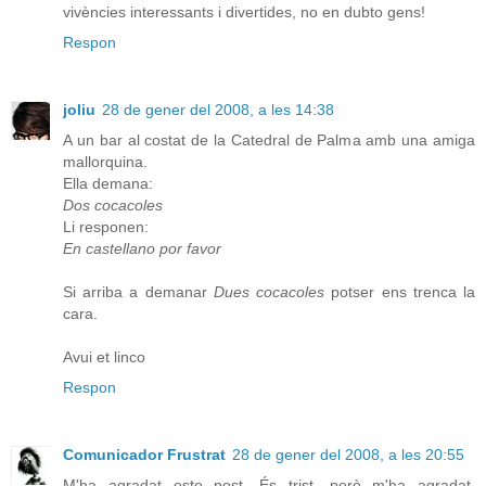
vivències interessants i divertides, no en dubto gens!
Respon
joliu
28 de gener del 2008, a les 14:38
A un bar al costat de la Catedral de Palma amb una amiga
mallorquina.
Ella demana:
Dos cocacoles
Li responen:
En castellano por favor
Si arriba a demanar
Dues cocacoles
potser ens trenca la
cara.
Avui et linco
Respon
Comunicador Frustrat
28 de gener del 2008, a les 20:55
M'ha agradat este post. És trist, però m'ha agradat.