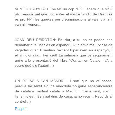
VENT D CABYLIA: Hi he fet un cop d'ull. Espero que sigui
útil, perquè pel que tinc entès el vostre Síndic de Greuges
és pro PP i les queixes per discriminacions al valencià ni li
van ni li vénen...
JOAN DEU PEIROTON: És clar, a tu no et poden pas
demanar que "hables en español". A un amic meu occità de
vegades quan li sentien l'accent li parlaven en espanyol, i
ell s'indignava... Per cert! La setmana que ve segurament
aniré a la presentació del llibre "Occitan en Catalonha", a
veure què diu l'autor! ;-)
UN POLAC A CAN MANDRIL: I sort que no et passa,
perquè he sentit alguna anècdota no gaire esperançadora
de catalans parlant català a Madrid... Certament, sovint
l'enemic és més aviat dins de casa, ja ho veus... Records al
centre! ;-)
Respon