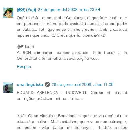
優次 (Yuji)
27 de gener del 2008, a les 23:54
Què trist! Jo, quan sigui a Catalunya, el que faré és dir que
em perdonen però no parlo castellà i que sisplau em parlin
en català... Tot i que no sé si m'ho creurien, amb la cara de
japonès que tinc... :S Creus que funcionaria? xD
@Eduard
A BCN s'imparten cursos d'aranès. Pots trucar a la
Generalitat o fer un ull a la seva pàgina web.
Respon
una lingüista
28 de gener del 2008, a les 11:00
EDUARD ABELENDA I PUIGVERT: Certament, d’estat
unilingües pràcticament no n’hi ha...
YUJI: Quan vinguis a Barcelona segur que vius més d’una
situació peculiar... Molts catalans, quan veuen un estranger,
no poden evitar parlar en espanyol... Tindràs moltes