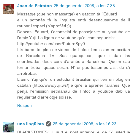
Joan de Peiroton
25 de gener del 2008, a les 7:35
Messatge (que non massatge) en gascon tà l'Eduard
e un potonàs tà la lingüista entà desencusar-me de li
raubar l'espaci (n'aprofièti ;)).
Doncas, Eduard, t'aconselhi de passejar-te au youtube de
l'amic Yuji. Lo ligam de youtube qu'ei com segueish:
http://youtube.com/user/FutureSpy0
I trobaràs tot plen de videos de l'infoc, l'emission en occitan
de Barcelona TV. Sus quauqu'uas, que i dan las
coordinadas deus cors d'aranés a Barcelona. Que'm cau
tornar trobar quaus seran. N' ei pas tostemps aisit de s'i
arretrobar.
L'amic Yuji qu'ei un estudiant brasilian qui tien un blòg en
catalan (http://www.yuji.ws/) e qu'ei a apréner l'aranés. Que
penja l'emission setmanau de l'infoc a youtube dab ua
regularitat d'arrelòtge soïsse.
Respon
una lingüista
25 de gener del 2008, a les 16:23
BLACKSTONES: Hi surt el post anterior, el de "Y usted le