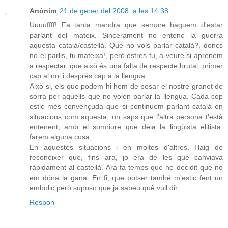
Anònim
21 de gener del 2008, a les 14:38
Uuuuffff! Fa tanta mandra que sempre haguem d'estar
parlant del mateix. Sincerament no entenc la guerra
aquesta català/castellà. Que no vols parlar català?, doncs
no el parlis, tu mateixa!, però òstres tu, a veure si aprenem
a respectar, que això és una falta de respecte brutal, primer
cap al noi i després cap a la llengua.
Això si, els que podem hi hem de posar el nostre granet de
sorra per aquells que no volen parlar la llengua. Cada cop
estic més convençuda que si continuem parlant català en
situacions com aquesta, on saps que l'altra persona t'està
entenent, amb el somriure que deia la lingüista elitista,
farem alguna cosa.
En aquestes situacions i en moltes d'altres. Haig de
reconèixer que, fins ara, jo era de les que canviava
ràpidament al castellà. Ara fa temps que he decidit que no
em dóna la gana. En fi, que potser també m'estic fent un
embolic però suposo que ja sabeu què vull dir.
Respon