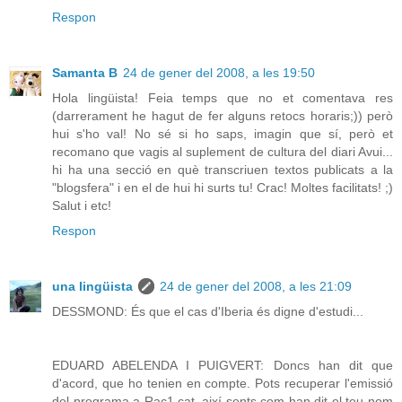
Respon
Samanta B
24 de gener del 2008, a les 19:50
Hola lingüista! Feia temps que no et comentava res
(darrerament he hagut de fer alguns retocs horaris;)) però
hui s'ho val! No sé si ho saps, imagin que sí, però et
recomano que vagis al suplement de cultura del diari Avui...
hi ha una secció en què transcriuen textos publicats a la
"blogsfera" i en el de hui hi surts tu! Crac! Moltes facilitats! ;)
Salut i etc!
Respon
una lingüista
24 de gener del 2008, a les 21:09
DESSMOND: És que el cas d'Iberia és digne d'estudi...
EDUARD ABELENDA I PUIGVERT: Doncs han dit que
d'acord, que ho tenien en compte. Pots recuperar l'emissió
del programa a Rac1.cat, així sents com han dit el teu nom