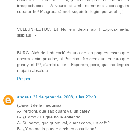
irrespectuoses... A veure si amb somriures aconseguim
superar-ho! M'agradarà molt seguir-te llegint per aquí! ;-)
VULLUNFESTUC: Ei! No em deixis així!! Explica-me-la,
sisplau!! ;-)
BURG: Això de l'educació és una de les poques coses que
encara tenim prou bé, al Principat. No crec que, encara que
guanyi el PP, s'arribi a fer... Esperem, però, que no tinguin
majoria absoluta...
Respon
andreu
21 de gener del 2008, a les 20:49
(Davant de la màquina)
A- Perdoni, que sap quant val un cafè?
B- ¿Cómo? Es que no le entiendo.
A- Sí, home, que quant val, quant costa, un cafè?
B- ¿Y no me lo puede decir en castellano?