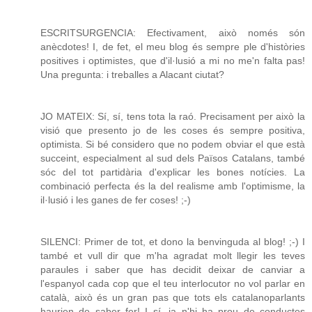
ESCRITSURGENCIA: Efectivament, això només són
anècdotes! I, de fet, el meu blog és sempre ple d'històries
positives i optimistes, que d'il·lusió a mi no me'n falta pas!
Una pregunta: i treballes a Alacant ciutat?
JO MATEIX: Sí, sí, tens tota la raó. Precisament per això la
visió que presento jo de les coses és sempre positiva,
optimista. Si bé considero que no podem obviar el que està
succeint, especialment al sud dels Països Catalans, també
sóc del tot partidària d'explicar les bones notícies. La
combinació perfecta és la del realisme amb l'optimisme, la
il·lusió i les ganes de fer coses! ;-)
SILENCI: Primer de tot, et dono la benvinguda al blog! ;-) I
també et vull dir que m'ha agradat molt llegir les teves
paraules i saber que has decidit deixar de canviar a
l'espanyol cada cop que el teu interlocutor no vol parlar en
català, això és un gran pas que tots els catalanoparlants
haurien de saber fer! I sí, ja n'hi ha prou de conductes