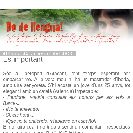
dilluns, 21 de gener del 2008
És important
Sóc a l'aeroport d'Alacant, fent temps esperant per
embarcar-me. A la vora meu hi ha un mostrador
d'Iberia
,
amb una senyoreta. S'hi acosta un jove d'uns 25 anys, tot
elegant i amb un català (valencià) impecable:
-
Perdone, voldria consultar els horaris per als vols a
Barce
-...
-
¡No te
entiendo
!
-
Sí, els hora-...
-
¡Que no te
entiendo
! ¡
Háblame
en
español
!
El noi gira cua, i no triga a sentir un comentari irrespectuós
de la senyoreta que l'ha "atès". Hi torna: