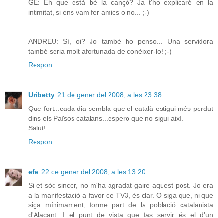
GE: Eh que està bé la cançó? Ja t'ho explicaré en la
intimitat, si ens vam fer amics o no... ;-)
ANDREU: Sí, oi? Jo també ho penso... Una servidora
també seria molt afortunada de conèixer-lo! ;-)
Respon
Uribetty
21 de gener del 2008, a les 23:38
Que fort...cada dia sembla que el català estigui més perdut
dins els Països catalans...espero que no sigui així.
Salut!
Respon
efe
22 de gener del 2008, a les 13:20
Si et sóc sincer, no m'ha agradat gaire aquest post. Jo era
a la manifestació a favor de TV3, és clar. O siga que, ni que
siga mínimament, forme part de la població catalanista
d'Alacant. I el punt de vista que fas servir és el d'un