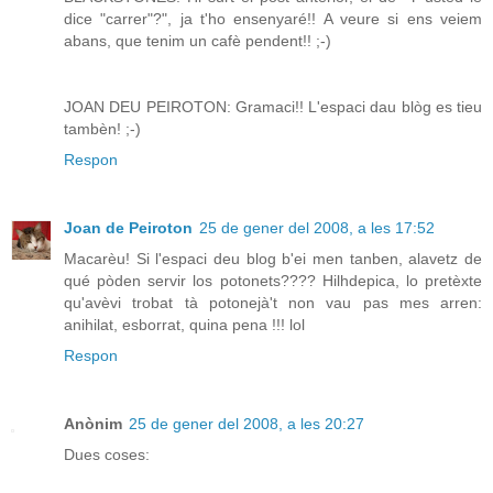
dice "carrer"?", ja t'ho ensenyaré!! A veure si ens veiem
abans, que tenim un cafè pendent!! ;-)
JOAN DEU PEIROTON: Gramaci!! L'espaci dau blòg es tieu
tambèn! ;-)
Respon
Joan de Peiroton
25 de gener del 2008, a les 17:52
Macarèu! Si l'espaci deu blog b'ei men tanben, alavetz de
qué pòden servir los potonets???? Hilhdepica, lo pretèxte
qu'avèvi trobat tà potonejà't non vau pas mes arren:
anihilat, esborrat, quina pena !!! lol
Respon
Anònim
25 de gener del 2008, a les 20:27
Dues coses: