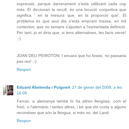
expressió, perquè darrerament s'està utilitzant cada cop
més. El diccionari la recull, és una locució conjuntiva que
significa ' en la mesura que, en la proporció que'. El
problema és que avui dia s'està emprant massa, en mil
contextos, que no sempre s'ajusten a l'esmentada definició.
Per tant, jo et diria que, si tens alternatives, les facis servir!
;-)
JOAN DEU PEIROTON: I encara que ho fossis, no passaria
pas res! ;-)
Respon
Eduard Abelenda i Puigvert
27 de gener del 2008, a les
16:05
Ferran, a alemanya també hi ha altres llengües, com el
frisó, o l'alemànic i tantes altres, i bé que els costa a alguns
reconèixer que són la llengua, si més no, del Land.
Respon