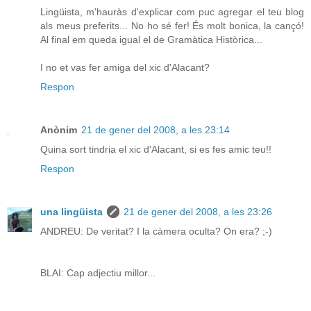
Lingüista, m'hauràs d'explicar com puc agregar el teu blog
als meus preferits... No ho sé fer! És molt bonica, la cançó!
Al final em queda igual el de Gramàtica Històrica...
I no et vas fer amiga del xic d'Alacant?
Respon
Anònim
21 de gener del 2008, a les 23:14
Quina sort tindria el xic d'Alacant, si es fes amic teu!!
Respon
una lingüista
21 de gener del 2008, a les 23:26
ANDREU: De veritat? I la càmera oculta? On era? ;-)
BLAI: Cap adjectiu millor...