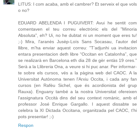
LITUS: I com acaba, amb el cambrer? Et serveix el que vols
o no?
EDUARD ABELENDA I PUGUIVERT: Avui he sentit com
comentaven el teu correu electrònic els del "Minoria
Absoluta", eh? Ui, no he dubtat ni un moment que eres tu!
;-) Mira, l'aranès Jusèp-Loís Sans Socasau, l'autor del
llibre, m'ha enviar aquest correu: "T’adjunhi ua invitacion
entara presentacion deth libre “Occitan en Catalonha”, que
se realizarà en Barcelona eth dia 28 de gèr entàs 19 ores."
Serà a la Llibreria Ona, a veure si hi puc anar. Per informar-
te sobre els cursos, vés a la pàgina web del CAOC. A la
Universitat Autònoma tenen l'Arxiu Occita, i cada any fan
cursos (en Rafèu Sichel, que és acordionista del grup
Rauxa). Enguany també a la nostra Universitat ofereixen
l'assignatura Occità dins del seu context romànic, amb el
professor José Enrique Gargallo. I aquest dissabte se
celebra la XI Dictada Occitana, organitzada pel CAOC, t'hi
pots presentar! ;-)
Respon