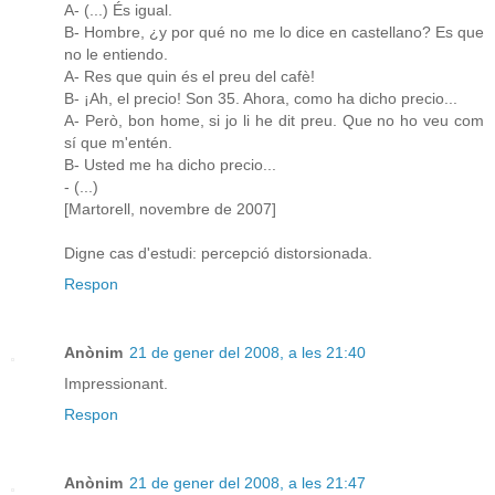
A- (...) És igual.
B- Hombre, ¿y por qué no me lo dice en castellano? Es que
no le entiendo.
A- Res que quin és el preu del cafè!
B- ¡Ah, el precio! Son 35. Ahora, como ha dicho precio...
A- Però, bon home, si jo li he dit preu. Que no ho veu com
sí que m'entén.
B- Usted me ha dicho precio...
- (...)
[Martorell, novembre de 2007]
Digne cas d'estudi: percepció distorsionada.
Respon
Anònim
21 de gener del 2008, a les 21:40
Impressionant.
Respon
Anònim
21 de gener del 2008, a les 21:47