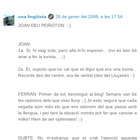
una lingüista
26 de gener del 2008, a les 17:54
JOAN DEU PEIROTON: ;-)
JOAN:
1a. Sí, hi vaig sola, però allà m'hi esperen... (no és ben bé
anar a fer la turista... ;-)
2a. Ei, suposo que no cal que et digui que era una ironia...
Records des del centre, ara de veritat (des del Lluçanès ;-)
FERRAN: Primer de tot, benvingut al blog! Sempre van bé
les opinions dels que viviu lluny ;-) Jo estic segura que cada
vegada som més els que ens adonem del que passa amb
la llengua, i per tant la situació només pot fer que canviar a
millor! Hem de ser optimistes! ;-)
DUBTE: No m'estranya que et cridi l'atenció aquesta