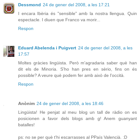
Dessmond
24 de gener del 2008, a les 17:21
I encara Ibèria és "sensible" amb la nostra llengua. Quin
espectacle. I diuen que Franco va morir...
Respon
Eduard Abelenda i Puigvert
24 de gener del 2008, a les
17:57
Moltes gràcies lingüista. Però m'agradaria saber què han
dit els de Minoria. S'ho han pres en sèrio, fins on és
possible? A veure què podem fer amb això de l'occità.
Respon
Anònim
24 de gener del 2008, a les 18:46
Lingüista! He penjat al meu blog un tall de ràdio on es
posicionen a favor dels blogs amb g! Anem guanyant
batalles!
ps: no se per què t'hi escarrasses al PPaís Valencià. :D