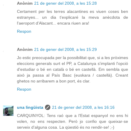
Anònim
21 de gener del 2008, a les 15:28
Certament per les terres alacantines es viuen coses ben
estranyes... un dia t'explicaré la meva anècdota de
l'aeroport d'Alacant... encara riuen ara!
Respon
Anònim
21 de gener del 2008, a les 15:29
Jo estic preocupada per la possibilitat que, si a les pròximes
eleccions generals surt el PP, a Catalunya s'implanti l'opció
d'estudiar o bé en català o bé en castellà. Em sembla que
això ja passa al País Basc (euskara / castellà). Creant
ghetos no arribarem a bon port, és clar.
Respon
una lingüista
21 de gener del 2008, a les 16:16
CARQUINYOL: Tens raó que a l'Estat espanyol no ens hi
volen, no ens respecten. Però jo confio que queixar-se
serveix d'alguna cosa. La qüestió és no rendir-se! ;-)