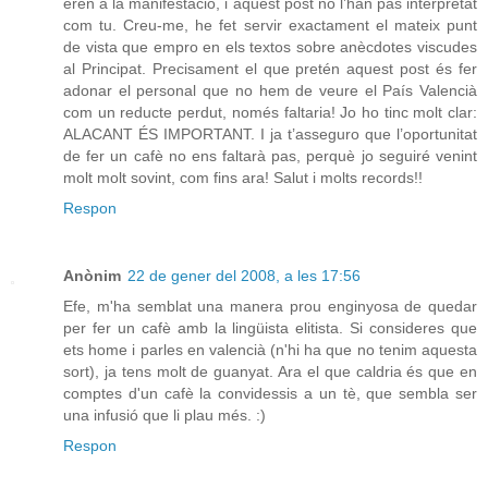
eren a la manifestació, i aquest post no l’han pas interpretat
com tu. Creu-me, he fet servir exactament el mateix punt
de vista que empro en els textos sobre anècdotes viscudes
al Principat. Precisament el que pretén aquest post és fer
adonar el personal que no hem de veure el País Valencià
com un reducte perdut, només faltaria! Jo ho tinc molt clar:
ALACANT ÉS IMPORTANT. I ja t’asseguro que l’oportunitat
de fer un cafè no ens faltarà pas, perquè jo seguiré venint
molt molt sovint, com fins ara! Salut i molts records!!
Respon
Anònim
22 de gener del 2008, a les 17:56
Efe, m'ha semblat una manera prou enginyosa de quedar
per fer un cafè amb la lingüista elitista. Si consideres que
ets home i parles en valencià (n'hi ha que no tenim aquesta
sort), ja tens molt de guanyat. Ara el que caldria és que en
comptes d'un cafè la convidessis a un tè, que sembla ser
una infusió que li plau més. :)
Respon